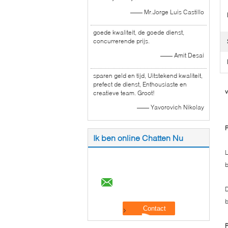
—— Mr.Jorge Luis Castillo
goede kwaliteit, de goede dienst,
concurrerende prijs.
—— Amit Desai
sparen geld en tijd, Uitstekend kwaliteit,
prefect de dienst, Enthousiaste en
creatieve team. Groot!
—— Yavorovich Nikolay
P
Ik ben online Chatten Nu
L
D
b
P