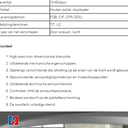
levertijd
10-60days
Pakket
Houten pallet, staalkader
Leveringstermijn
FOB; CIF; CFR; DDU;
Betalingstermijnen
T/T, LC
Type van het verschepen
Door oceaan, lucht
Voordeel
High-precision dimensionale tolerantie;
Uitstekende mechanische eigenschappen;
Opbrengs verschillende die afmeting op de eisen van de klant wordt gebase
Geavanceerde vervaardigingsmateriaal en inspectieapparaten;
Uitstekende technische persoonlijkheid;
Controleer strikt de productieprocedure;
Besteed aandacht op de pakketbescherming;
De kwaliteits volledige dienst.