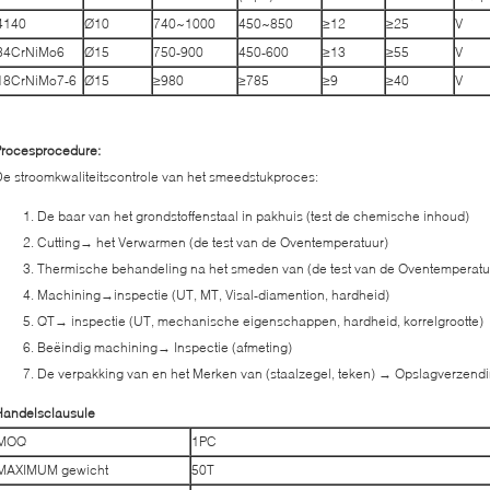
4140
Ø10
740~1000
450~850
≥12
≥25
V
34CrNiMo6
Ø15
750-900
450-600
≥13
≥55
V
18CrNiMo7-6
Ø15
≥980
≥785
≥9
≥40
V
Procesprocedure:
e stroomkwaliteitscontrole van het smeedstukproces:
De baar van het grondstoffenstaal in pakhuis (test de chemische inhoud)
Cutting→ het Verwarmen (de test van de Oventemperatuur)
Thermische behandeling na het smeden van (de test van de Oventemperatuu
Machining→inspectie (UT, MT, Visal-diamention, hardheid)
QT→ inspectie (UT, mechanische eigenschappen, hardheid, korrelgrootte)
Beëindig machining→ Inspectie (afmeting)
De verpakking van en het Merken van (staalzegel, teken) → Opslagverzend
Handelsclausule
MOQ
1PC
MAXIMUM gewicht
50T