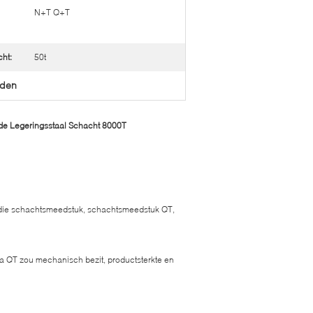
N+T Q+T
ht:
50t
eden
e Legeringsstaal Schacht 8000T
die schachtsmeedstuk, schachtsmeedstuk QT,
 na QT zou mechanisch bezit, productsterkte en