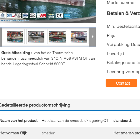
Modelnummer:
Betalen & Ver
Min. bestelaanta
Prijs:
Verpakking Detai
Grote Afbeelding :
van het de Thermische
Levertijd:
behandelingssmeedstuk van 34CrNiMo6 ASTM QT van
Betalingsconditi
het de Legeringsstaal Schacht 8000T
Levering vermo
Contact
Gedetailleerde productomschrijving
Naam van het product:
Het staal van de smeedstuklegering QT
standaard:
Het vormen Stijl:
smeden
Het smelten pr