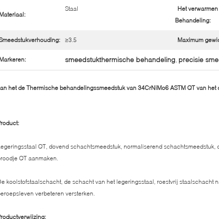
Staal
Het verwarmen
Materiaal:
Behandeling:
Smeedstukverhouding:
≥3.5
Maximum gewic
smeedstukthermische behandeling
precisie sm
Markeren:
,
van het de Thermische behandelingssmeedstuk van 34CrNiMo6 ASTM QT van het d
roduct:
egeringsstaal QT, dovend schachtsmeedstuk, normaliserend schachtsmeedstuk, 
broodje QT aanmaken.
e koolstofstaalschacht, de schacht van het legeringsstaal, roestvrij staalschacht
eroepsleven verbeteren versterken.
roductverwijzing: