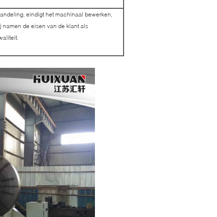
andeling, eindigt het machinaal bewerken,
ij namen de eisen van de klant als
liteit.