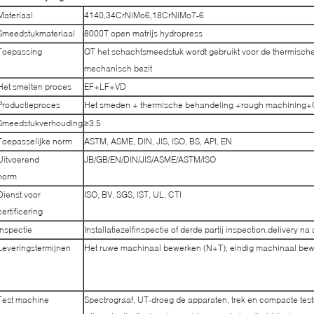
Materiaal
4140,34CrNiMo6,18CrNiMo7-6
Smeedstukmateriaal
8000T open matrijs hydropress
Toepassing
QT het schachtsmeedstuk wordt gebruikt voor de thermische
mechanisch bezit
Het smelten proces
EF+LF+VD
Productieproces
Het smeden + thermische behandeling +rough machining
Smeedstukverhouding
≥3.5
Toepasselijke norm
ASTM, ASME, DIN, JIS, ISO, BS, API, EN
Uitvoerend
JB/GB/EN/DIN/JIS/ASME/ASTM/ISO
norm
Dienst voor
ISO, BV, SGS, IST, UL, CTI
certificering
Inspectie
Installatiezelfinspectie of derde partij inspection.delivery n
Leveringstermijnen
Het ruwe machinaal bewerken (N+T); eindig machinaal be
Test machine
Spectrograaf, UT-droeg de apparaten, trek en compacte test