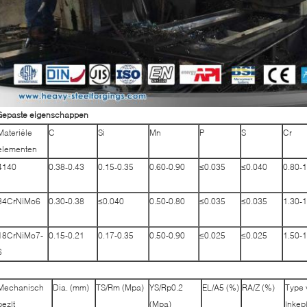
Gepaste eigenschappen
Materiële
C
Si
Mn
P
S
Cr
elementen
4140
0.38-0.43
0.15-0.35
0.60-0.90
≤0.035
≤0.040
0.80-1
34CrNiMo6
0.30-0.38
≤0.040
0.50-0.80
≤0.035
≤0.035
1.30-1
18CrNiMo7-
0.15-0.21
0.17-0.35
0.50-0.90
≤0.025
≤0.025
1.50-1
6
Mechanisch
Dia. (mm)
TS/Rm (Mpa)
YS/Rp0.2
EL/A5 (%)
RA/Z (%)
Type 
bezit
(Mpa)
inkep