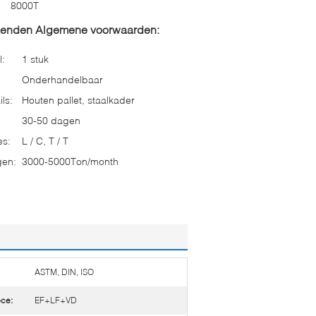
8000T
zenden Algemene voorwaarden:
l:
1 stuk
Onderhandelbaar
ls:
Houten pallet, staalkader
30-50 dagen
es:
L / C, T / T
gen:
3000-5000Ton/month
ASTM, DIN, ISO
oce:
EF+LF+VD