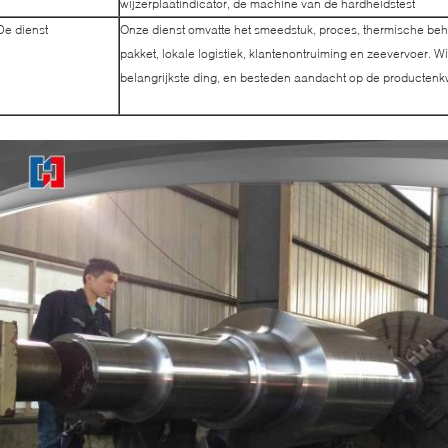
wijzerplaatindicator, de machine van de hardheidstest
De dienst
Onze dienst omvatte het smeedstuk, proces, thermische beh
pakket, lokale logistiek, klantenontruiming en zeevervoer. W
belangrijkste ding, en besteden aandacht op de productenkwa