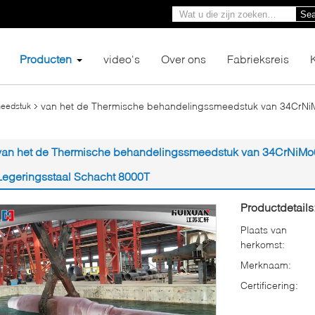
Sea
Producten
video's
Over ons
Fabrieksreis
van het de Thermische behandelingssmeedstuk van 34CrNi
eedstuk
van het de Thermische behandelingssmeedstuk van 34CrNiMo
Legeringsstaal Schacht 8000T
Productdetails
Plaats van
herkomst:
Merknaam:
Certificering: