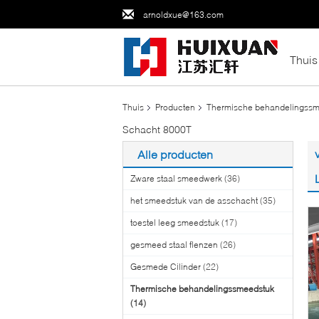
arnoldxue@163.com
Thuis
Thuis
Producten
Thermische behandelingssm
Schacht 8000T
Alle producten
Zware staal smeedwerk
(36)
het smeedstuk van de asschacht
(35)
toestel leeg smeedstuk
(17)
gesmeed staal flenzen
(26)
Gesmede Cilinder
(22)
Thermische behandelingssmeedstuk
(14)