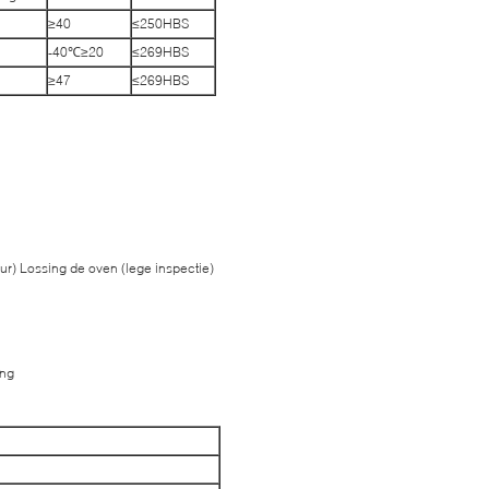
≥40
≤250HBS
-40℃≥20
≤269HBS
≥47
≤269HBS
r) Lossing de oven (lege inspectie)
ing