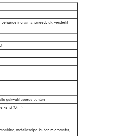
 behandeling van al smeedstuk, versterkt
+QT
a alle gekwalificeerde punten
werkend (Q+T)
machine, metallosclpe, buiten micrometer,