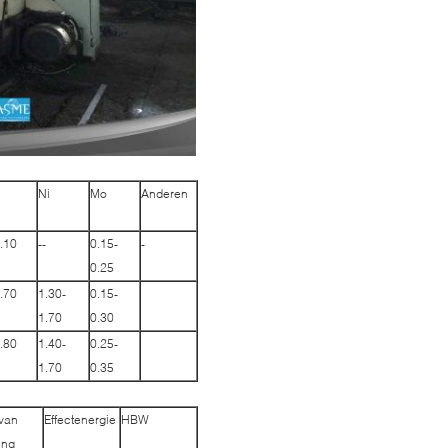
Ni
Mo
Anderen
.10
--
0.15-
-
0.25
.70
1.30-
0.15-
1.70
0.30
.80
1.40-
0.25-
1.70
0.35
van
Effectenergie
HBW
ing