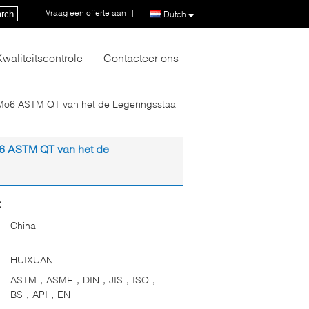
Vraag een offerte aan
|
rch
Dutch
Kwaliteitscontrole
Contacteer ons
Mo6 ASTM QT van het de Legeringsstaal
6 ASTM QT van het de
:
China
HUIXUAN
ASTM，ASME，DIN，JIS，ISO，
BS，API，EN