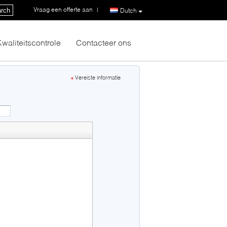
Vraag een offerte aan
|
rch
Dutch
Kwaliteitscontrole
Contacteer ons
Vereiste informatie