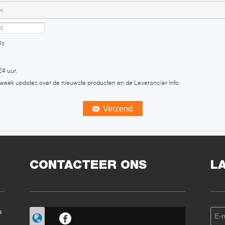
rs.
ls
24 uur.
 week updates over de nieuwste producten en de Leverancier info.
CONTACTEER ONS
L
e