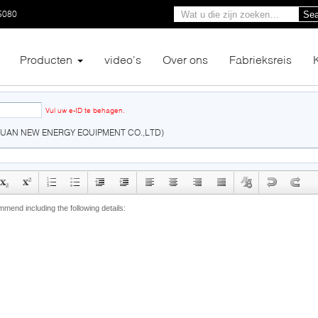
5080
Sea
Producten
video's
Over ons
Fabrieksreis
email
Vul uw e-ID te behagen.
XUAN NEW ENERGY EQUIPMENT CO.,LTD)