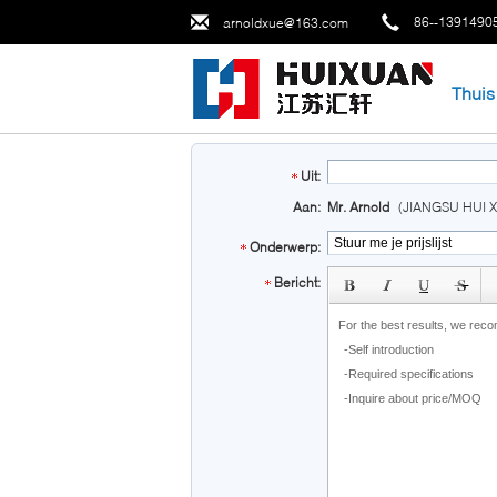
86--1391490
arnoldxue@163.com
Thuis
Uit:
Aan:
Mr. Arnold
(JIANGSU HUI 
Onderwerp:
subject
Bericht: