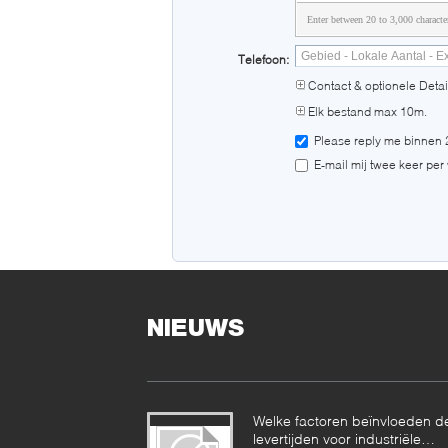
Enter between 20 to 3,000 characte
Telefoon:
Contact & optionele Detai
Elk bestand max 10m.
Please reply me binnen 
E-mail mij twee keer per
NIEUWS
Welke factoren beïnvloeden d
levertijden voor industriële