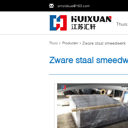
arnoldxue@163.com
Thuis
Zware staal smeedwerk
Thuis
Producten
Zware staal smeedw