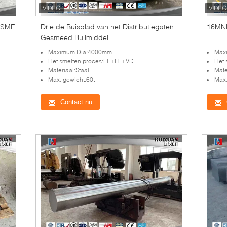
 ASME
Drie de Buisblad van het Distributiegaten
16MND
Gesmeed Ruilmiddel
Maximum Dia:4000mm
Max
Het smelten proces:LF+EF+VD
Het
Materiaal:Staal
Mate
Max. gewicht:60t
Max.
Contact nu