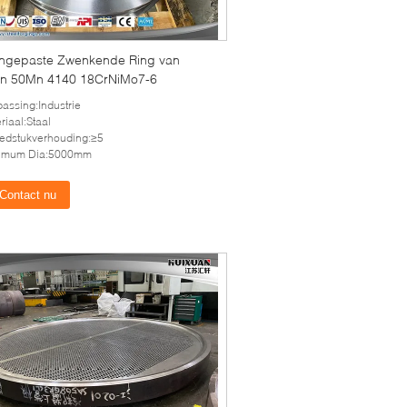
ngepaste Zwenkende Ring van
n 50Mn 4140 18CrNiMo7-6
assing:Industrie
riaal:Staal
edstukverhouding:≥5
imum Dia:5000mm
Contact nu