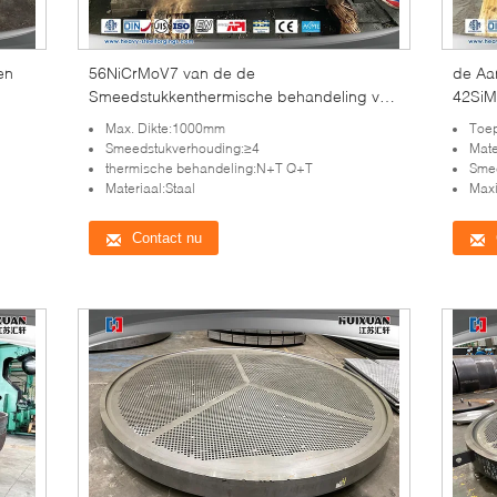
en
56NiCrMoV7 van de de
de Aa
Smeedstukkenthermische behandeling van
42SiM
het legerings Zware Staal het
Max. Dikte:1000mm
Toep
Smeedstukvormen
Smeedstukverhouding:≥4
Mate
thermische behandeling:N+T Q+T
Sme
Materiaal:Staal
Max
Contact nu