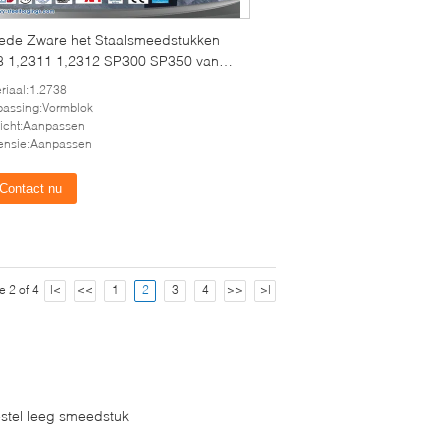
de Zware het Staalsmeedstukken
8 1,2311 1,2312 SP300 SP350 van
ormblok
riaal:1.2738
assing:Vormblok
icht:Aanpassen
ensie:Aanpassen
Contact nu
e 2 of 4
|<
<<
1
2
3
4
>>
>|
estel leeg smeedstuk