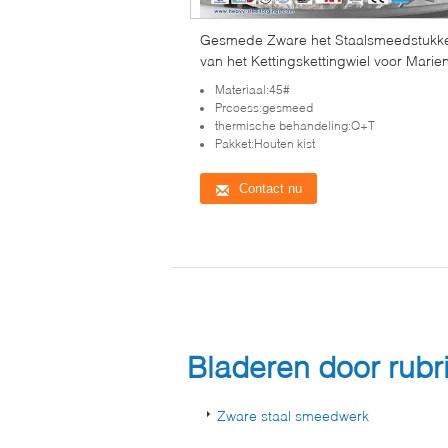
Gesmede Zware het Staalsmeedstukk
van het Kettingskettingwiel voor Marie
Techniekmateriaal
Materiaal:45#
Prcoess:gesmeed
thermische behandeling:Q+T
Pakket:Houten kist
Contact nu
Bladeren door rub
Zware staal smeedwerk