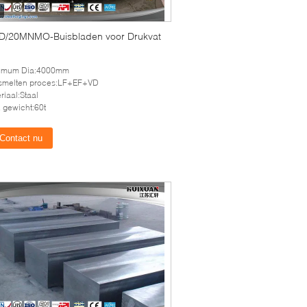
/20MNMO-Buisbladen voor Drukvat
imum Dia:4000mm
 smelten proces:LF+EF+VD
riaal:Staal
 gewicht:60t
Contact nu