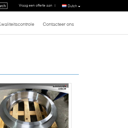
Vraag een offerte aan
|
rch
Dutch
Kwaliteitscontrole
Contacteer ons