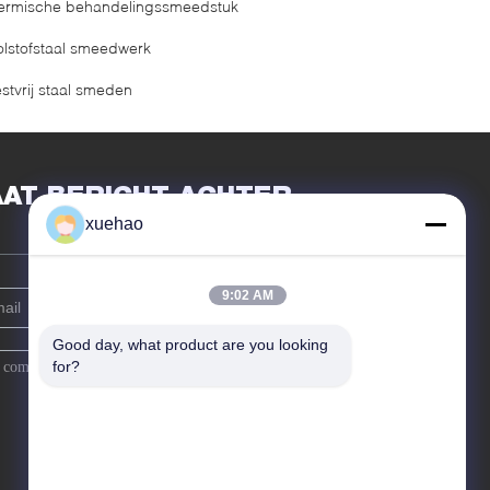
ermische behandelingssmeedstuk
olstofstaal smeedwerk
estvrij staal smeden
AAT BERICHT ACHTER
xuehao
9:02 AM
Good day, what product are you looking 
for?