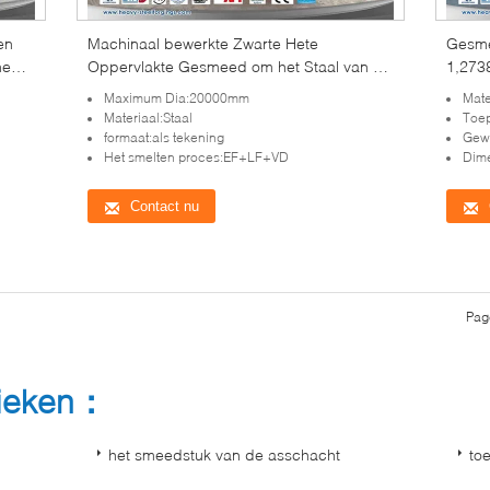
en
Machinaal bewerkte Zwarte Hete
Gesme
ne
Oppervlakte Gesmeed om het Staal van de
1,273
Barlegering/Koolstofstaal/SS
het V
Maximum Dia:20000mm
Mate
Materiaal:Staal
Toep
formaat:als tekening
Gew
Het smelten proces:EF+LF+VD
Dim
Contact nu
Pag
rieken：
het smeedstuk van de asschacht
to