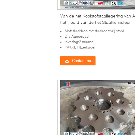
Van de het Koolstofstaallegering van
het Hoofd van de het Staalhemisfeer
Materiaal:Koolstofstaalroestvrij staal
Dia:Aangepast
levering:2 maand
PAKKET:Ijzerkader
Contact nu