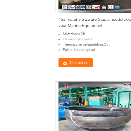
45# materiële Zware Staalsmeedstukk
voor Marine Equipment
Materiaal:45#
Prcoess:gesmeed
Thermische behandeling:Q+T
Pakket:houten geval
Contact nu