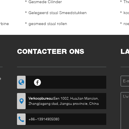
Gesmede Cilinder
Th
Gelegeerd staal Smeedstukken
ko
rbine
gesmeed staal rollen
ro
CONTACTEER ONS
L
e
Verkoopbureau:
Een 1002, HuaJian Mansion,
Zhangjiagang stad, Jiangsu provincie, China
ve
+86--13914905080