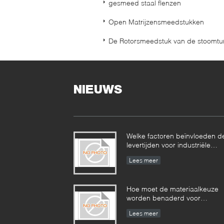
gesmeed staal flenzen
Open Matrijzensmeedstukken
De Rotorsmeedstuk van de stoomtu
NIEUWS
Welke factoren beïnvloeden d
levertijden voor industriële
smeedstukken en hoe kunnen
Lees meer
deze worden beheerd?​​
Hoe moet de materiaalkeuze
worden benaderd voor
smeedstukken die in corrosie
Lees meer
omgevingen werken?​​