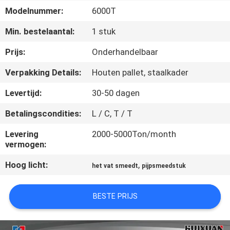
KWALITEITSCONTROLE
Modelnummer:
6000T
Min. bestelaantal:
1 stuk
SITEMAP
Prijs:
Onderhandelbaar
PRIVACY
Verpakking Details:
Houten pallet, staalkader
POLICY
Levertijd:
30-50 dagen
Betalingscondities:
L / C, T / T
Levering
2000-5000Ton/month
vermogen:
Hoog licht:
,
het vat smeedt
pijpsmeedstuk
BESTE PRIJS