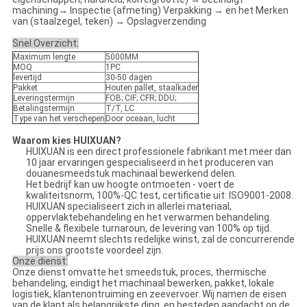
machining→ Inspectie (afmeting) Verpakking → en het Merken
van (staalzegel, teken) → Opslagverzending
Snel Overzicht:
Maximum lengte
5000MM
MOQ
1PC
levertijd
30-50 dagen
Pakket
Houten pallet, staalkader
Leveringstermijn
FOB; CIF; CFR; DDU;
Betalingstermijn
T/T, LC
Type van het verschepen
Door oceaan, lucht
Waarom kies HUIXUAN?
HUIXUAN is een direct professionele fabrikant met meer dan
10 jaar ervaringen gespecialiseerd in het produceren van
douanesmeedstuk machinaal bewerkend delen.
Het bedrijf kan uw hoogte ontmoeten - voert de
kwaliteitsnorm, 100%-QC test, certificatie uit: ISO9001-2008.
HUIXUAN specialiseert zich in allerlei materiaal,
oppervlaktebehandeling en het verwarmen behandeling.
Snelle & flexibele turnaroun, de levering van 100% op tijd.
HUIXUAN neemt slechts redelijke winst, zal de concurrerende
prijs ons grootste voordeel zijn.
Onze dienst:
Onze dienst omvatte het smeedstuk, proces, thermische
behandeling, eindigt het machinaal bewerken, pakket, lokale
logistiek, klantenontruiming en zeevervoer. Wij namen de eisen
van de klant als belangrijkste ding, en besteden aandacht op de