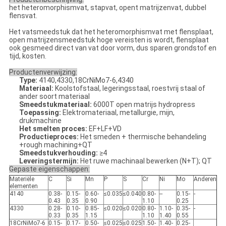
het heteromorphismvat, stapvat, opent matrijzenvat, dubbel
flensvat.
Het vatsmeedstuk dat het heteromorphismvat met flensplaat,
open matrijzensmeedstuk hoge vereisten is wordt, flensplaat
ook gesmeed direct van vat door vorm, dus sparen grondstof en
tijd, kosten.
Productenverwijzing:
Type:
4140,4330,18CrNiMo7-6,4340
Materiaal:
Koolstofstaal, legeringsstaal, roestvrij staal of
ander soort materiaal
Smeedstukmateriaal:
6000T open matrijs hydropress
Toepassing:
Elektromateriaal, metallurgie, mijn,
drukmachine
Het smelten proces:
EF+LF+VD
Productieproces:
Het smeden + thermische behandeling
+rough machining+QT
Smeedstukverhouding:
≥4
Leveringstermijn:
Het ruwe machinaal bewerken (N+T); QT
Gepaste eigenschappen:
Materiële
C
Si
Mn
P
S
Cr
Ni
Mo
Anderen
elementen
4140
0.38-
0.15-
0.60-
≤0.035
≤0.040
0.80-
--
0.15-
-
0.43
0.35
0.90
1.10
0.25
4330
0.28-
0.10-
0.85-
≤0.020
≤0.020
0.80-
1.10-
0.35-
-
0.33
0.35
1.15
1.10
1.40
0.55
18CrNiMo7-6
0.15-
0.17-
0.50-
≤0.025
≤0.025
1.50-
1.40-
0.25-