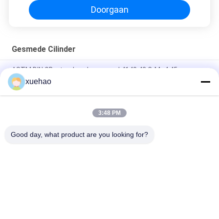
Doorgaan
Gesmede Cilinder
ASTM DIN GB-standaard gesmeed 4140 42 CrMo4 45
Oliecilinder Hydraulische cilinder
xuehao
ASTM Vormgegeven Open Smeedcilinder Vat Vat Smeden
3:48 PM
ASTM DIN-standaard Hoogdrukketelbuizen, gevormd buis van
hoge kwaliteit
Good day, what product are you looking for?
populaire categorieën
Alle
Zware Staal 
Het Smeedstuk Van 
Smeedwerk
De Asschacht
Toestel Leeg 
Gesmeed Staal 