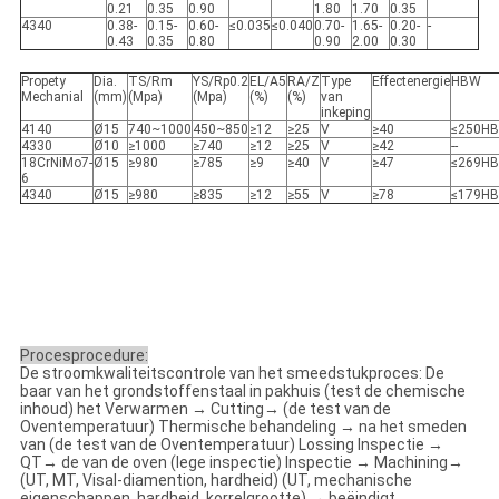
0.21
0.35
0.90
1.80
1.70
0.35
4340
0.38-
0.15-
0.60-
≤0.035
≤0.040
0.70-
1.65-
0.20-
-
0.43
0.35
0.80
0.90
2.00
0.30
Propety
Dia.
TS/Rm
YS/Rp0.2
EL/A5
RA/Z
Type
Effectenergie
HBW
Mechanial
(mm)
(Mpa)
(Mpa)
(%)
(%)
van
inkeping
4140
Ø15
740~1000
450~850
≥12
≥25
V
≥40
≤250HB
4330
Ø10
≥1000
≥740
≥12
≥25
V
≥42
--
18CrNiMo7-
Ø15
≥980
≥785
≥9
≥40
V
≥47
≤269HB
6
4340
Ø15
≥980
≥835
≥12
≥55
V
≥78
≤179HB
Procesprocedure:
De stroomkwaliteitscontrole van het smeedstukproces: De
baar van het grondstoffenstaal in pakhuis (test de chemische
inhoud) het Verwarmen → Cutting→ (de test van de
Oventemperatuur) Thermische behandeling → na het smeden
van (de test van de Oventemperatuur) Lossing Inspectie →
QT→ de van de oven (lege inspectie) Inspectie → Machining→
(UT, MT, Visal-diamention, hardheid) (UT, mechanische
eigenschappen, hardheid, korrelgrootte) → beëindigt