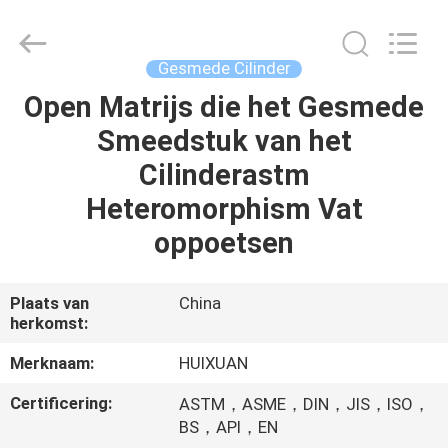
HUI
XUAN
NEW
ENERGY
EQUIPMENT
Gesmede Cilinder
CO.,LTD.
All
Rights
Open Matrijs die het Gesmede
HUIS
Reserved.
Smeedstuk van het
PRODUCTEN
Cilinderastm
Heteromorphism Vat
VIDEOS
oppoetsen
ONGEVEER
Plaats van
China
herkomst:
ONS
Merknaam:
HUIXUAN
FABRIEKSREIS
Certificering:
ASTM，ASME，DIN，JIS，ISO，
BS，API，EN