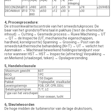
bezit
(mm)
(Mpa)
(Mpa)
(%)
(%)
van
inkeping
30Cr2Ni2Mo
Ø10
≥980
≥835
≥12
≥55
V
≥78
≤269HBS
28CrNiMoV
Ø10
770-
≥650
≥12
≥30
v
≥30
880
4, Procesprocedure:
De stroomkwaliteitscontrole van het smeedstukproces: De
baar van het grondstoffenstaal in pakhuis (test de chemische
inhoud) → Cutting→ Gesmede process→ Ruwe Machining→ UT
→ QT→ de Inspectie (UT, mechanische eigenschappen,
hardheid, korrelgrootte) Spanning → Grooving→ Post van de
smeedstukthermische behandeling (N+T) → UT→ verlicht het
Aanmaken → Machinaal bewerkend holdingsstandpunt voor
rotor wanneer HST→ HST→ Inspectie (afmeting) Verpakking →
en Merkend (staalzegel, teken) → Opslagverzending
5, Handelsclausule
Maximum gewicht
60T
MOQ
1PC
levertijd
150 Dagen
Pakket
Triplexpallet, staalkader
Leveringstermijn
FOB; CIF; CFR; DDU;
Betalingstermijnen
T/T, LC
Type van het verschepen
Door oceaan, lucht
6, Sleutelwoorden
De hoge midden de turbinerotor van de lage drukstoom,