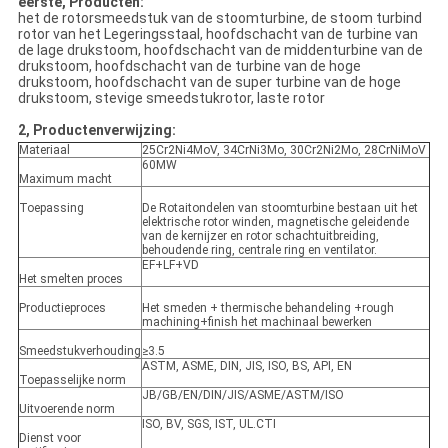
eerste, Producten:
het de rotorsmeedstuk van de stoomturbine, de stoom turbind
rotor van het Legeringsstaal, hoofdschacht van de turbine van
de lage drukstoom, hoofdschacht van de middenturbine van de
drukstoom, hoofdschacht van de turbine van de hoge
drukstoom, hoofdschacht van de super turbine van de hoge
drukstoom, stevige smeedstukrotor, laste rotor
2, Productenverwijzing:
Materiaal
25Cr2Ni4MoV, 34CrNi3Mo, 30Cr2Ni2Mo, 28CrNiMoV
60MW
Maximum macht
Toepassing
De Rotaitondelen van stoomturbine bestaan uit het
elektrische rotor winden, magnetische geleidende
van de kernijzer en rotor schachtuitbreiding,
behoudende ring, centrale ring en ventilator.
EF+LF+VD
Het smelten proces
Productieproces
Het smeden + thermische behandeling +rough
machining+finish het machinaal bewerken
Smeedstukverhouding
≥3.5
ASTM, ASME, DIN, JIS, ISO, BS, API, EN
Toepasselijke norm
JB/GB/EN/DIN/JIS/ASME/ASTM/ISO
Uitvoerende norm
ISO, BV, SGS, IST, UL.CTI
Dienst voor