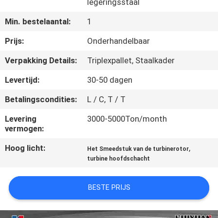
legeringsstaal
KWALITEITSCONTROLE
Min. bestelaantal:
1
SITEMAP
Prijs:
Onderhandelbaar
Verpakking Details:
Triplexpallet, Staalkader
PRIVACY
Levertijd:
30-50 dagen
POLICY
Betalingscondities:
L / C, T / T
Levering
3000-5000Ton/month
vermogen:
Hoog licht:
,
Het Smeedstuk van de turbinerotor
turbine hoofdschacht
BESTE PRIJS