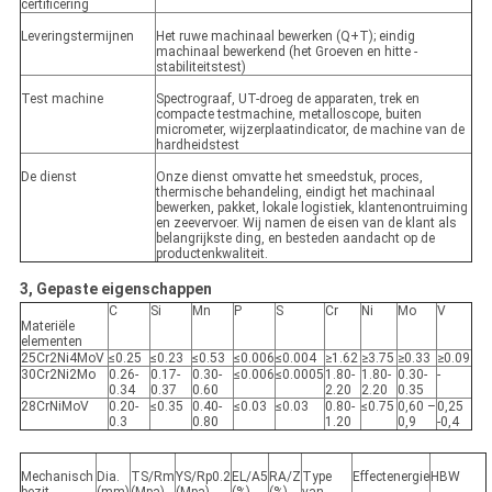
certificering
Leveringstermijnen
Het ruwe machinaal bewerken (Q+T); eindig
machinaal bewerkend (het Groeven en hitte -
stabiliteitstest)
Test machine
Spectrograaf, UT-droeg de apparaten, trek en
compacte testmachine, metalloscope, buiten
micrometer, wijzerplaatindicator, de machine van de
hardheidstest
De dienst
Onze dienst omvatte het smeedstuk, proces,
thermische behandeling, eindigt het machinaal
bewerken, pakket, lokale logistiek, klantenontruiming
en zeevervoer. Wij namen de eisen van de klant als
belangrijkste ding, en besteden aandacht op de
productenkwaliteit.
3, Gepaste eigenschappen
C
Si
Mn
P
S
Cr
Ni
Mo
V
Materiële
elementen
25Cr2Ni4MoV
≤0.25
≤0.23
≤0.53
≤0.006
≤0.004
≥1.62
≥3.75
≥0.33
≥0.09
30Cr2Ni2Mo
0.26-
0.17-
0.30-
≤0.006
≤0.0005
1.80-
1.80-
0.30-
-
0.34
0.37
0.60
2.20
2.20
0.35
28CrNiMoV
0.20-
≤0.35
0.40-
≤0.03
≤0.03
0.80-
≤0.75
0,60 –
0,25
0.3
0.80
1.20
0,9
-0,4
Mechanisch
Dia.
TS/Rm
YS/Rp0.2
EL/A5
RA/Z
Type
Effectenergie
HBW