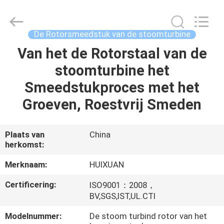
HUI
XUAN
NEW
ENERGY
EQUIPMENT
De Rotorsmeedstuk van de stoomturbine
CO.,LTD.
All
Rights
Van het de Rotorstaal van de
HUIS
Reserved.
stoomturbine het
PRODUCTEN
Smeedstukproces met het
Groeven, Roestvrij Smeden
VIDEOS
Plaats van
China
herkomst:
ONGEVEER
ONS
Merknaam:
HUIXUAN
Certificering:
ISO9001：2008，
FABRIEKSREIS
BV,SGS,IST,UL.CTI
Modelnummer:
De stoom turbind rotor van het