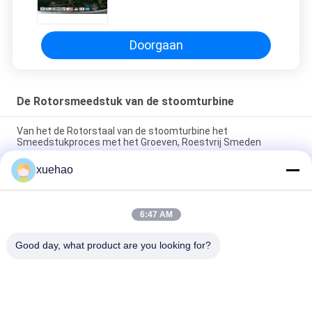
Smeedstukproces met het
Groeven, Roestvrij Smeden
Doorgaan
De Rotorsmeedstuk van de stoomturbine
Van het de Rotorstaal van de stoomturbine het
Smeedstukproces met het Groeven, Roestvrij Smeden
xuehao
Het super Smeedstuk van de de Turbinerotor van de
Staalstoom, de Mechanische Hoofdschacht van de
Windturbine
6:47 AM
Test van de warmte-stabiliteit van de rotor van de
energiegenerator met een groeifschijf
Good day, what product are you looking for?
populaire categorieën
Alle