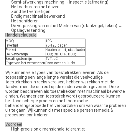
Semi-afwerkings machining→ Inspectie (afmeting)
Het carbureren het doven
Zand het vernietigen
Eindig machinaal bewerkend
Het schilderen
De verpakking van en het Merken van (staalzegel, teken) →
Opslagverzending
Handelsclausule
MOQ
1PC
levertijd
90-120 dagen
Pakket
Houten pallet, staalkader
Deliveytermijn
FOB; CIF; CFR; DDU;
Betalingstermijn
T/T, LC
Type van het verschepen
Door oceaan, lucht
Wij kunnen vele types van toestelrekken leveren. Als de
toepassing een lange lengte vereist die veelvoudige
toestelrekken in reeks vereisen, hebben wij rekken met de
tandvormen die correct op de einden worden gevormd. Deze
worden beschreven als toestelrekken met machinaal bewerkte
einden. Wanneer een toestelrek wordt geproduceerd, kunnen
het tand scherpe proces en het thermische
behandelingsprocédé het veroorzaken om van waar te proberen
uit te gaan. Wij kunnen dit met speciale persen remedial&
processen controleren.
Voordeel
High-precision dimensionale tolerantie;