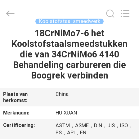
HUI
XUAN
NEW
ENERGY
EQUIPMENT
Koolstofstaal smeedwerk
CO.,LTD.
All
Rights
18CrNiMo7-6 het
HUIS
Reserved.
Koolstofstaalsmeedstukken
PRODUCTEN
die van 34CrNiMo6 4140
Behandeling carbureren die
VIDEOS
Boogrek verbinden
ONGEVEER
Plaats van
China
herkomst:
ONS
Merknaam:
HUIXUAN
FABRIEKSREIS
Certificering:
ASTM，ASME，DIN，JIS，ISO，
BS，API，EN