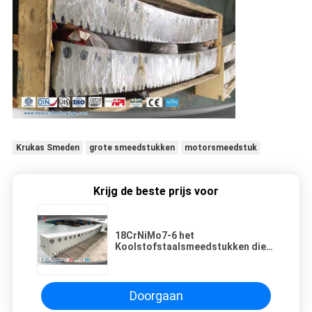
Krukas Smeden
grote smeedstukken
motorsmeedstuk
Krijg de beste prijs voor
18CrNiMo7-6 het
Koolstofstaalsmeedstukken die
van 34CrNiMo6 4140 Behandeling
carbureren die Boogrek verbinden
Doorgaan