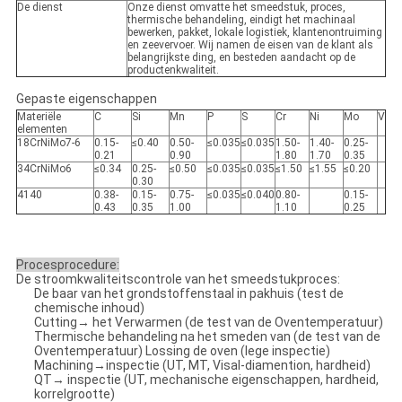
De dienst
Onze dienst omvatte het smeedstuk, proces,
thermische behandeling, eindigt het machinaal
bewerken, pakket, lokale logistiek, klantenontruiming
en zeevervoer. Wij namen de eisen van de klant als
belangrijkste ding, en besteden aandacht op de
productenkwaliteit.
Gepaste eigenschappen
Materiële
C
Si
Mn
P
S
Cr
Ni
Mo
V
elementen
18CrNiMo7-6
0.15-
≤0.40
0.50-
≤0.035
≤0.035
1.50-
1.40-
0.25-
0.21
0.90
1.80
1.70
0.35
34CrNiMo6
≤0.34
0.25-
≤0.50
≤0.035
≤0.035
≤1.50
≤1.55
≤0.20
0.30
4140
0.38-
0.15-
0.75-
≤0.035
≤0.040
0.80-
0.15-
0.43
0.35
1.00
1.10
0.25
Procesprocedure:
De stroomkwaliteitscontrole van het smeedstukproces:
De baar van het grondstoffenstaal in pakhuis (test de
chemische inhoud)
Cutting→ het Verwarmen (de test van de Oventemperatuur)
Thermische behandeling na het smeden van (de test van de
Oventemperatuur) Lossing de oven (lege inspectie)
Machining→inspectie (UT, MT, Visal-diamention, hardheid)
QT→ inspectie (UT, mechanische eigenschappen, hardheid,
korrelgrootte)