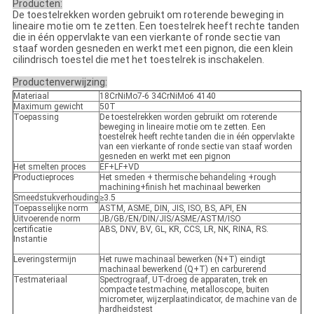
Producten:
De toestelrekken worden gebruikt om roterende beweging in
lineaire motie om te zetten. Een toestelrek heeft rechte tanden
die in één oppervlakte van een vierkante of ronde sectie van
staaf worden gesneden en werkt met een pignon, die een klein
cilindrisch toestel die met het toestelrek is inschakelen.
Productenverwijzing:
Materiaal
18CrNiMo7-6 34CrNiMo6 4140
Maximum gewicht
50T
Toepassing
De toestelrekken worden gebruikt om roterende
beweging in lineaire motie om te zetten. Een
toestelrek heeft rechte tanden die in één oppervlakte
van een vierkante of ronde sectie van staaf worden
gesneden en werkt met een pignon
Het smelten proces
EF+LF+VD
Productieproces
Het smeden + thermische behandeling +rough
machining+finish het machinaal bewerken
Smeedstukverhouding
≥3.5
Toepasselijke norm
ASTM, ASME, DIN, JIS, ISO, BS, API, EN
Uitvoerende norm
JB/GB/EN/DIN/JIS/ASME/ASTM/ISO
certificatie
ABS, DNV, BV, GL, KR, CCS, LR, NK, RINA, RS.
Instantie
Leveringstermijn
Het ruwe machinaal bewerken (N+T) eindigt
machinaal bewerkend (Q+T) en carburerend
Testmateriaal
Spectrograaf, UT-droeg de apparaten, trek en
compacte testmachine, metalloscope, buiten
micrometer, wijzerplaatindicator, de machine van de
hardheidstest