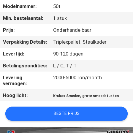
KWALITEITSCONTROLE
Modelnummer:
50t
Min. bestelaantal:
1 stuk
SITEMAP
Prijs:
Onderhandelbaar
PRIVACY
Verpakking Details:
Triplexpallet, Staalkader
POLICY
Levertijd:
90-120 dagen
Betalingscondities:
L / C, T / T
Levering
2000-5000Ton/month
vermogen:
Hoog licht:
,
Krukas Smeden
grote smeedstukken
BESTE PRIJS