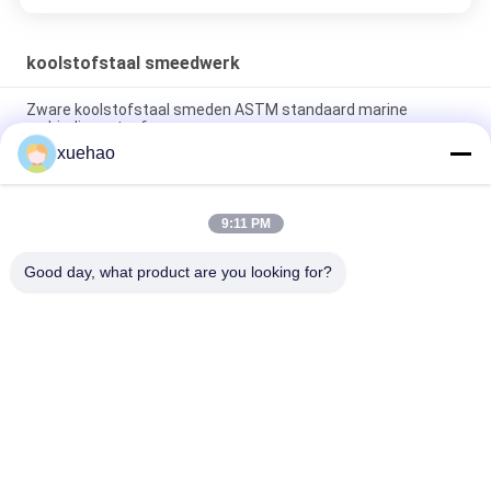
koolstofstaal smeedwerk
Zware koolstofstaal smeden ASTM standaard marine
verbindingsstaaf
xuehao
Legeringsstålsmeder 25Cr2Ni4MoV, 34CrNiMo6 Zware stalen
as, motoras.
9:11 PM
Smeedstukken van gelegeerd staal 25Cr2Ni4MoV, 34CrNiMo6
scheepsas, tussenas
Good day, what product are you looking for?
populaire categorieën
Alle
Zware Staal 
Het Smeedstuk Van 
Smeedwerk
De Asschacht
Toestel Leeg 
Gesmeed Staal 
Smeedstuk
Flenzen